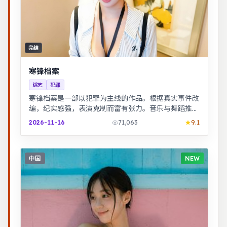
完结
寒锋档案
综艺
犯罪
寒锋档案是一部以犯罪为主线的作品。根据真实事件改
编，纪实感强，表演克制而富有张力。音乐与舞蹈推动
剧情，舞台感强，视听体验突出。
2026-11-16
71,063
9.1
中国
NEW