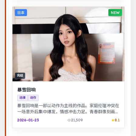
日本
NEW
完结
暴雪回响
动漫
动作
暴雪回响是一部以动作为主线的作品。家庭伦理冲突在
一场意外后集中爆发，情感冲击力足。青春群像刻画校
园与初入社会的迷茫，细腻温暖。
2026-01-23
21,509
8.1