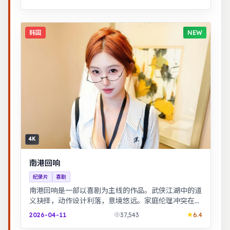
韩国
NEW
4K
南港回响
纪录片
喜剧
南港回响是一部以喜剧为主线的作品。武侠江湖中的道
义抉择，动作设计利落，意境悠远。家庭伦理冲突在一
场意外后集中爆发，情感冲击力足。
2026-04-11
37,543
6.4