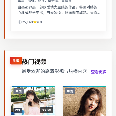
主演：
汤唯、张译、章子怡、雷佳音
白昼边界是一部以爱情为主线的作品。警匪对峙的
心理战戏份突出，节奏紧凑，场面调度成熟。青春
群像刻画校园与初入社会的迷茫，细腻温暖。
95,148
6.8
热门视频
热播
最受欢迎的高清影视与热播内容
查看更多
中国
中国
99:39
独播