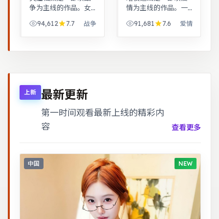
争为主线的作品。女
情为主线的作品。一
性视角下的职场与家
桩旧案因新证据重启
94,612
7.7
91,681
7.6
战争
爱情
庭平衡议题，台词犀
调查，真相远比表面
利，共鸣感强。警匪
更加残酷。一桩旧案
对峙的心理战戏份突
因新证据重启调查，
出，节奏紧凑，场面
真相远比表面更加残
调度成熟。
酷。
最新更新
上新
第一时间观看最新上线的精彩内
容
查看更多
中国
NEW