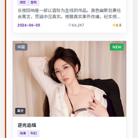
综艺
冒险
长夜回响是一部以冒险为主线的作品。黑色幽默包裹社
会寓言，荒诞中见真实。根据真实事件改编，纪实感
强，表演克制而富有张力。
2026-06-05
66,247
6.8
中国
NEW
高分
逆光追缉
动漫
科幻