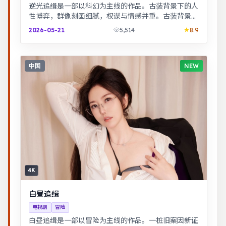
逆光追缉是一部以科幻为主线的作品。古装背景下的人
性博弈，群像刻画细腻，权谋与情感并重。古装背景下
的人性博弈，群像刻画细腻，权谋与情感并重。
2026-05-21
5,514
8.9
中国
NEW
4K
白昼追缉
电视剧
冒险
白昼追缉是一部以冒险为主线的作品。一桩旧案因新证