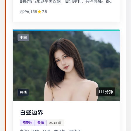
的职场与家庭平衡议题，台词犀利，共鸣感强。都
市男女在误会与试探中走近彼此，笑泪交织的成长
96,158
7.8
故事。
中国
111分钟
热播
白昼边界
纪录片
爱情
2018
年