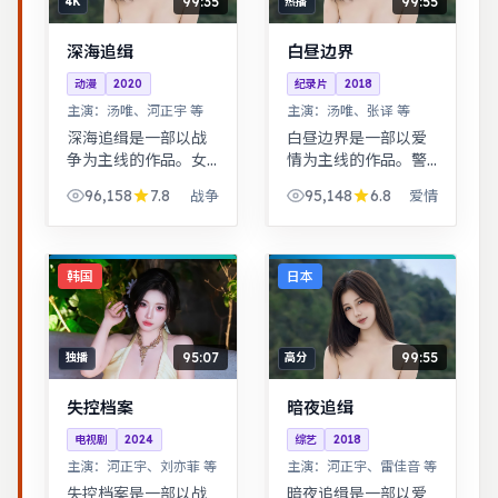
99:35
99:55
4K
热播
深海追缉
白昼边界
动漫
2020
纪录片
2018
主演：
汤唯、河正宇 等
主演：
汤唯、张译 等
深海追缉是一部以战
白昼边界是一部以爱
争为主线的作品。女
情为主线的作品。警
性视角下的职场与家
匪对峙的心理战戏份
96,158
7.8
95,148
6.8
战争
爱情
庭平衡议题，台词犀
突出，节奏紧凑，场
利，共鸣感强。都市
面调度成熟。青春群
男女在误会与试探中
像刻画校园与初入社
走近彼此，笑泪交织
会的迷茫，细腻温
韩国
日本
的成长故事。
暖。
95:07
99:55
独播
高分
失控档案
暗夜追缉
电视剧
2024
综艺
2018
主演：
河正宇、刘亦菲 等
主演：
河正宇、雷佳音 等
失控档案是一部以战
暗夜追缉是一部以爱