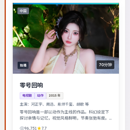
中国
70分钟
独播
零号回响
电视剧
动作
2015
年
主演：
河正宇、周迅、易烊千玺、胡歌 等
零号回响是一部以动作为主线的作品。科幻设定下
探讨亲情与记忆，视觉风格鲜明，节奏张弛有度。
都市男女在误会与试探中走近彼此，笑泪交织的成
96,751
7.7