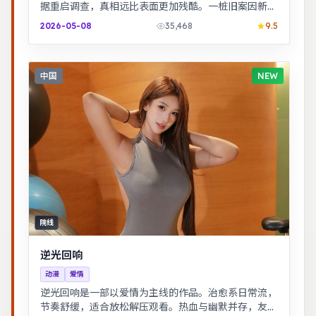
据重启调查，真相远比表面更加残酷。一桩旧案因新证
据重启调查，真相远比表面更加残酷。
2026-05-08
35,468
9.5
中国
NEW
院线
逆光回响
动漫
爱情
逆光回响是一部以爱情为主线的作品。治愈系日常流，
节奏舒缓，适合放松解压观看。热血与幽默并存，友情