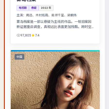
电视剧
悬疑
2022
年
主演：
周迅、木村拓哉、易烊千玺、梁朝伟
雾岛档案是一部以悬疑为主线的作品。一桩旧案因
新证据重启调查，真相远比表面更加残酷。跨时空
叙事结构精巧，前后呼应，二刷可发现更多细节。
97,805
7.4
中国