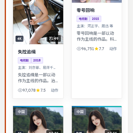
零号回响
电视剧
2015
主演：
河正宇、周迅 等
零号回响是一部以动
71:49
作为主线的作品。科
4K
幻设定下探讨亲情与
96,751
7.7
动作
记忆，视觉风格鲜
失控追缉
明，节奏张弛有度。
电视剧
2018
都市男女在误会与试
主演：
刘亦菲、易烊千玺
探中走近彼此，笑泪
等
失控追缉是一部以动
交织的成长故事。
作为主线的作品。治
愈系日常流，节奏舒
97,078
7.5
动作
缓，适合放松解压观
看。警匪对峙的心理
战戏份突出，节奏紧
凑，场面调度成熟。
中国
中国