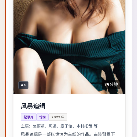
79分钟
4K
风暴追缉
纪录片
惊悚
2022
年
主演：
赵丽颖、周迅、章子怡、木村拓哉 等
风暴追缉是一部以惊悚为主线的作品。古装背景下