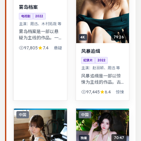
雾岛档案
电视剧
2022
主演：
周迅、木村拓哉 等
雾岛档案是一部以悬
79:26
疑为主线的作品。一
4K
桩旧案因新证据重启
97,805
7.4
悬疑
调查，真相远比表面
风暴追缉
更加残酷。跨时空叙
纪录片
2022
事结构精巧，前后呼
主演：
赵丽颖、周迅 等
应，二刷可发现更多
细节。
风暴追缉是一部以惊
悚为主线的作品。古
装背景下的人性博
97,445
6.4
惊悚
弈，群像刻画细腻，
权谋与情感并重。武
侠江湖中的道义抉
择，动作设计利落，
中国
中国
意境悠远。
70:47
独播