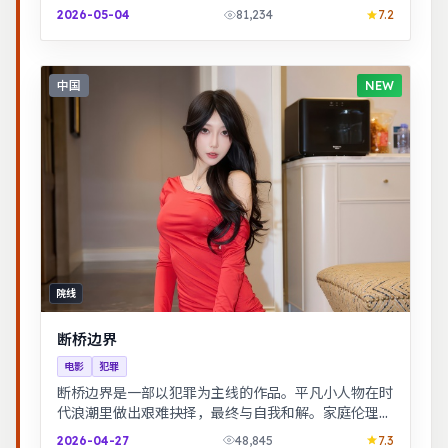
与信念贯穿始终，适合全家观看。
2026-05-04
81,234
7.2
中国
NEW
院线
断桥边界
电影
犯罪
断桥边界是一部以犯罪为主线的作品。平凡小人物在时
代浪潮里做出艰难抉择，最终与自我和解。家庭伦理冲
突在一场意外后集中爆发，情感冲击力足。
2026-04-27
48,845
7.3